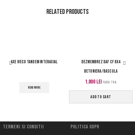
Related Products
AXE IVECO TANDEM INTERAXIAL
DEZMEMBREZ DAF CF 8X4
BETONIERA/BASCULA
1,000
lei
FARA TVA
READ MORE
ADD TO CART
Termeni si conditii
Politica Gdpr