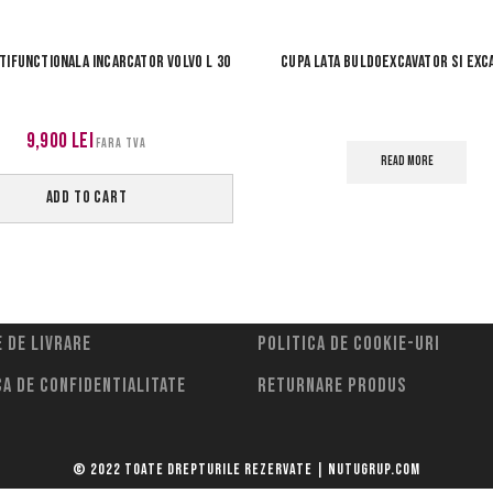
TIFUNCTIONALA INCARCATOR VOLVO L 30
Cupa lata buldoexcavator si exc
9,900
lei
FARA TVA
READ MORE
ADD TO CART
 de livrare
Politica de cookie-uri
ca de confidentialitate
Returnare Produs
© 2022 Toate drepturile rezervate | Nutugrup.com