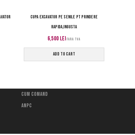
avator
CUPA EXCAVATOR PE SENILE PT PRINDERE
SUPORT 
RAPIDA,INGUSTA
6,500
lei
FARA TVA
ADD TO CART
Cum comand
ANPC