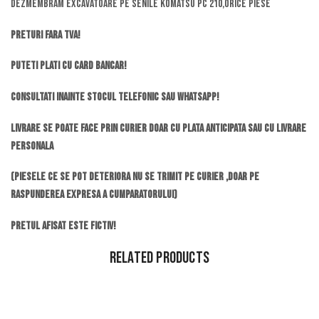
DEZMEMBRAM EXCAVATOARE PE SENILE KOMATSU PC 210,ORICE PIESE
Preturi fara TVA!
Puteti plati cu card bancar!
Consultati inainte stocul telefonic sau whatsapp!
Livrare se poate face prin curier doar cu plata anticipata sau cu livrare
personala
(piesele ce se pot deteriora nu se trimit pe curier ,doar pe
raspunderea expresa a cumparatorului)
Pretul afisat este fictiv!
Related Products