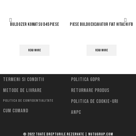
BULDOZER KOMATSU D45 PIESE
Piese buldoexcavator Fiat Hitachi FB
READ MORE
READ MORE
Termeni si conditii
Politica Gdpr
Metode de livrare
Returnare Produs
Politica de confidentialitate
Politica de cookie-uri
Cum comand
ANPC
© 2022 Toate drepturile rezervate | Nutugrup.com