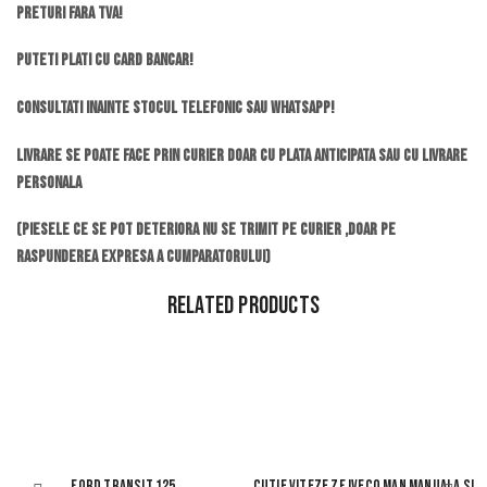
Preturi fara TVA!
Puteti plati cu card bancar!
Consultati inainte stocul telefonic sau whatsapp!
Livrare se poate face prin curier doar cu plata anticipata sau cu livrare
personala
(piesele ce se pot deteriora nu se trimit pe curier ,doar pe
raspunderea expresa a cumparatorului)
Related Products
FORD TRANSIT 125
CUTIE VITEZE ZF IVECO MAN MANUALA SI