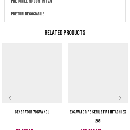
Preturile nu contin TVA!
Preturi negociabile!
Related Products
Generator 70 kva nou
Excavator pe senile Fiat Hitachi Ex
285