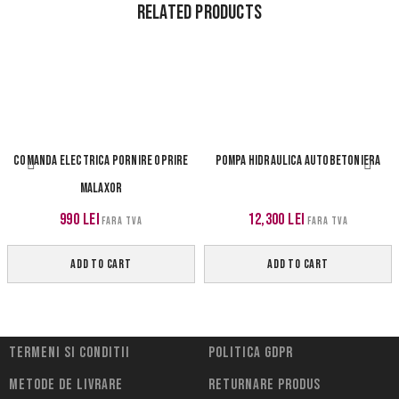
Related Products
COMANDA ELECTRICA PORNIRE OPRIRE
POMPA HIDRAULICA AUTOBETONIERA
MALAXOR
990
lei
12,300
lei
FARA TVA
FARA TVA
ADD TO CART
ADD TO CART
Termeni si conditii
Politica Gdpr
Metode de livrare
Returnare Produs