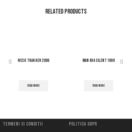
Related Products
IVECO TRAKKER 2006
MAN 8X4 SILENT 1999
READ MORE
READ MORE
Termeni si conditii
Politica Gdpr